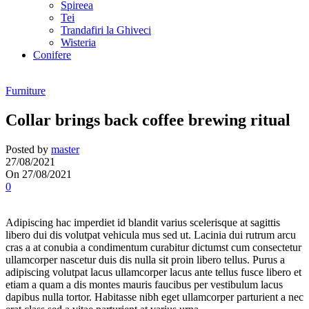
Spireea
Tei
Trandafiri la Ghiveci
Wisteria
Conifere
Furniture
Collar brings back coffee brewing ritual
Posted by
master
27/08/2021
On 27/08/2021
0
Adipiscing hac imperdiet id blandit varius scelerisque at sagittis
libero dui dis volutpat vehicula mus sed ut. Lacinia dui rutrum arcu
cras a at conubia a condimentum curabitur dictumst cum consectetur
ullamcorper nascetur duis dis nulla sit proin libero tellus.
Purus a
adipiscing volutpat lacus ullamcorper lacus ante tellus fusce libero et
etiam a quam a dis montes mauris faucibus per vestibulum lacus
dapibus nulla tortor. Habitasse nibh eget ullamcorper parturient a nec