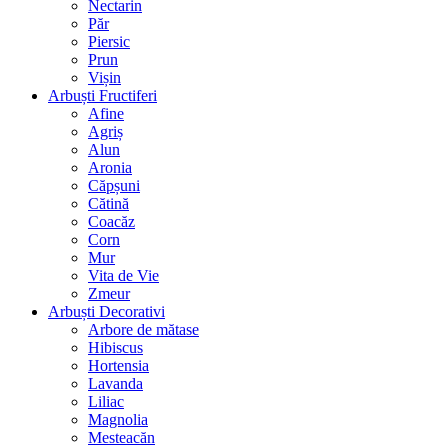
Nectarin
Păr
Piersic
Prun
Vișin
Arbuști Fructiferi
Afine
Agriș
Alun
Aronia
Căpșuni
Cătină
Coacăz
Corn
Mur
Vita de Vie
Zmeur
Arbuști Decorativi
Arbore de mătase
Hibiscus
Hortensia
Lavanda
Liliac
Magnolia
Mesteacăn