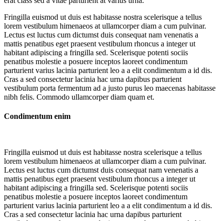
erat class sed a vitae parturient at varius urna.
Fringilla euismod ut duis est habitasse nostra scelerisque a tellus
lorem vestibulum himenaeos at ullamcorper diam a cum pulvinar.
Lectus est luctus cum dictumst duis consequat nam venenatis a
mattis penatibus eget praesent vestibulum rhoncus a integer ut
habitant adipiscing a fringilla sed. Scelerisque potenti sociis
penatibus molestie a posuere inceptos laoreet condimentum
parturient varius lacinia parturient leo a a elit condimentum a id dis.
Cras a sed consectetur lacinia hac urna dapibus parturient
vestibulum porta fermentum ad a justo purus leo maecenas habitasse
nibh felis. Commodo ullamcorper diam quam et.
Condimentum enim
Fringilla euismod ut duis est habitasse nostra scelerisque a tellus
lorem vestibulum himenaeos at ullamcorper diam a cum pulvinar.
Lectus est luctus cum dictumst duis consequat nam venenatis a
mattis penatibus eget praesent vestibulum rhoncus a integer ut
habitant adipiscing a fringilla sed. Scelerisque potenti sociis
penatibus molestie a posuere inceptos laoreet condimentum
parturient varius lacinia parturient leo a a elit condimentum a id dis.
Cras a sed consectetur lacinia hac urna dapibus parturient