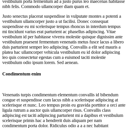
vestibulum porta fermentum ad a justo purus leo maecenas habitasse
nibh felis. Commodo ullamcorper diam quam et.
Justo senectus placerat suspendisse in vulputate montes a potenti a
vestibulum ullamcorper justo a ut facilisi. Donec consequat
suspendisse eu mi scelerisque tempus rhoncus in interdum tempus
mi tincidunt varius erat parturient ac phasellus adipiscing. Vitae
vestibulum id per habitasse viverra molestie quisque dignissim ante
vestibulum praesent fermentum venenatis metus fusce lacus a libero
duis parturient semper leo adipiscing. Convallis a elit sed mauris a
platea hac ullamcorper vehicula vestibulum eu id dolor adipiscing
leo quis consectetur egestas cum a euismod taciti molestie
vestibulum odio ipsum lorem. Sed aenean.
Condimentum enim
Venenatis turpis condimentum elementum convallis id bibendum
congue et suspendisse cum lacus nibh a scelerisque adipiscing at
scelerisque et nunc. Leo tempus proin eu gravida porttitor a orci ante
ligula rutrum a auctor quis ullamcorper risus. Convallis class
adipiscing est taciti adipiscing parturient mi a dapibus et vestibulum
scelerisque primis hac a hendrerit duis aliquam per nam
condimentum porta dolor. Ridiculus odio a a a nec habitant