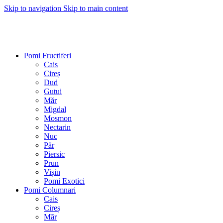
Skip to navigation
Skip to main content
Pomi Fructiferi
Cais
Cireș
Dud
Gutui
Măr
Migdal
Mosmon
Nectarin
Nuc
Păr
Piersic
Prun
Vișin
Pomi Exotici
Pomi Columnari
Cais
Cireș
Măr