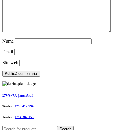
Nume
Email
Site web
27W6+7J, Șagu, Arad
Telefon:
0759.412.794
Telefon:
0754.387.155
Search