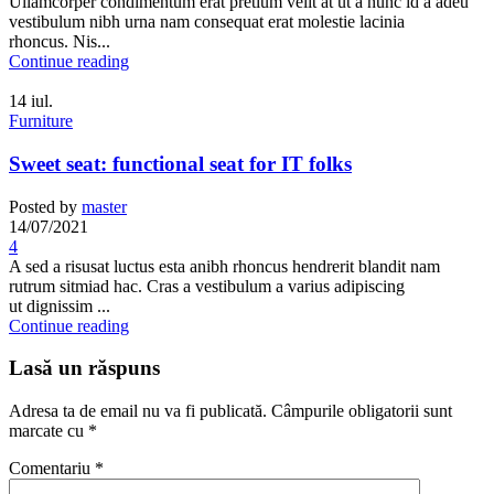
Ullamcorper condimentum erat pretium velit at ut a nunc id a adeu
vestibulum nibh urna nam consequat erat molestie lacinia
rhoncus. Nis...
Continue reading
14
iul.
Furniture
Sweet seat: functional seat for IT folks
Posted by
master
14/07/2021
4
A sed a risusat luctus esta anibh rhoncus hendrerit blandit nam
rutrum sitmiad hac. Cras a vestibulum a varius adipiscing
ut dignissim ...
Continue reading
Lasă un răspuns
Adresa ta de email nu va fi publicată.
Câmpurile obligatorii sunt
marcate cu
*
Comentariu
*