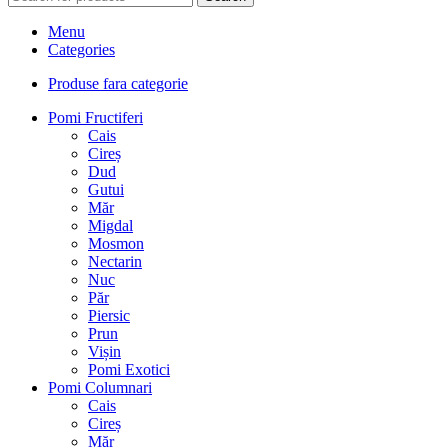
Menu
Categories
Produse fara categorie
Pomi Fructiferi
Cais
Cireș
Dud
Gutui
Măr
Migdal
Mosmon
Nectarin
Nuc
Păr
Piersic
Prun
Vișin
Pomi Exotici
Pomi Columnari
Cais
Cireș
Măr