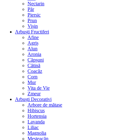
Nectarin
Păr
Piersic
Prun
Vișin
Arbuști Fructiferi
Afine
Agriș
Alun
Aronia
Căpșuni
Cătină
Coacăz
Corn
Mur
Vita de Vie
Zmeur
Arbuști Decorativi
Arbore de mătase
Hibiscus
Hortensia
Lavanda
Liliac
Magnolia
Mesteacăn