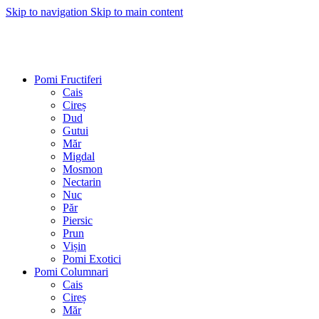
Skip to navigation
Skip to main content
Pomi Fructiferi
Cais
Cireș
Dud
Gutui
Măr
Migdal
Mosmon
Nectarin
Nuc
Păr
Piersic
Prun
Vișin
Pomi Exotici
Pomi Columnari
Cais
Cireș
Măr