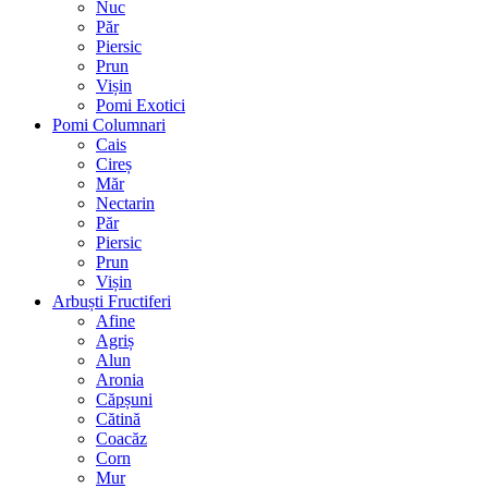
Nuc
Păr
Piersic
Prun
Vișin
Pomi Exotici
Pomi Columnari
Cais
Cireș
Măr
Nectarin
Păr
Piersic
Prun
Vișin
Arbuști Fructiferi
Afine
Agriș
Alun
Aronia
Căpșuni
Cătină
Coacăz
Corn
Mur