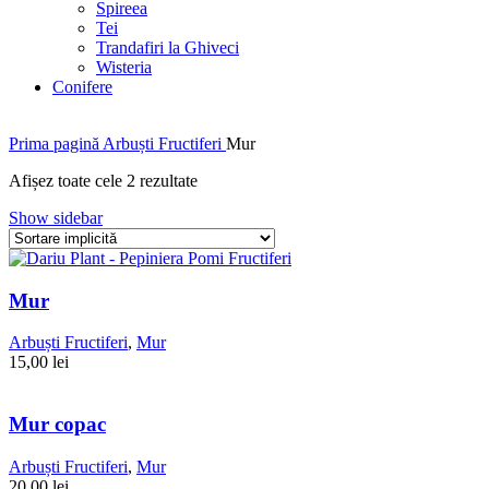
Spireea
Tei
Trandafiri la Ghiveci
Wisteria
Conifere
Prima pagină
Arbuști Fructiferi
Mur
Afișez toate cele 2 rezultate
Show sidebar
Mur
Arbuști Fructiferi
,
Mur
15,00
lei
Mur copac
Arbuști Fructiferi
,
Mur
20,00
lei