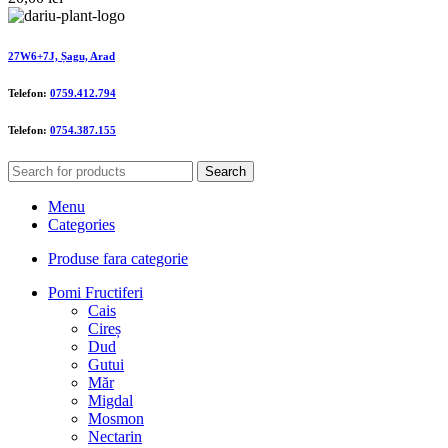
27W6+7J, Șagu, Arad
Telefon:
0759.412.794
Telefon:
0754.387.155
Search
Menu
Categories
Produse fara categorie
Pomi Fructiferi
Cais
Cireș
Dud
Gutui
Măr
Migdal
Mosmon
Nectarin