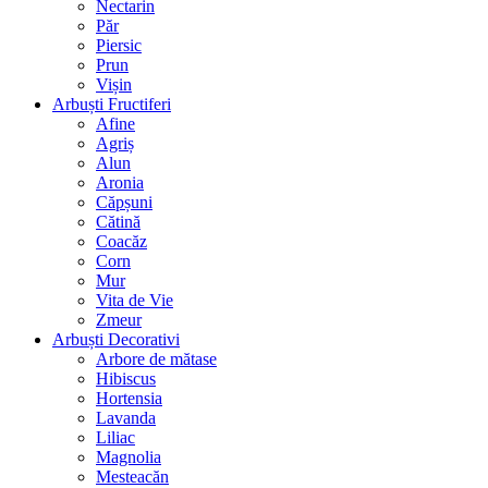
Nectarin
Păr
Piersic
Prun
Vișin
Arbuști Fructiferi
Afine
Agriș
Alun
Aronia
Căpșuni
Cătină
Coacăz
Corn
Mur
Vita de Vie
Zmeur
Arbuști Decorativi
Arbore de mătase
Hibiscus
Hortensia
Lavanda
Liliac
Magnolia
Mesteacăn